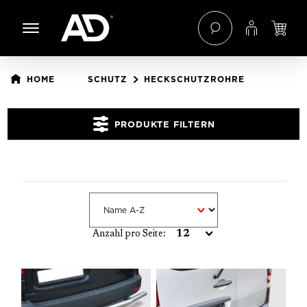
 Hauptinhalt springen
Zur Navigation der B2B-Plattform springen
HOME
SCHUTZ
HECKSCHUTZROHRE
PRODUKTE FILTERN
Anzahl pro Seite: