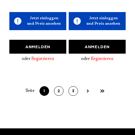
Jetzt einloggen
Jetzt einloggen
und Preis ansehen
und Preis ansehen
ANMELDEN
ANMELDEN
oder
Registrieren
oder
Registrieren
1
2
3
Seite
Seite
Seite
Seite