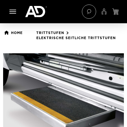
 Hauptinhalt springen
Zur Navigation der B2B-Plattform springen
HOME
TRITTSTUFEN
ELEKTRISCHE SEITLICHE TRITTSTUFEN
Bildergalerie überspringen