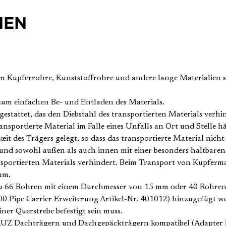
NEN
 um Kupferrohre, Kunststoffrohre und andere lange Materialien
um einfachen Be- und Entladen des Materials.
gestattet, das den Diebstahl des transportierten Materials verhi
ansportierte Material im Falle eines Unfalls an Ort und Stelle h
t des Trägers gelegt, so dass das transportierte Material nich
 und sowohl außen als auch innen mit einer besonders haltbaren 
sportierten Materials verhindert. Beim Transport von Kupferma
um.
 zu 66 Rohren mit einem Durchmesser von 15 mm oder 40 Rohre
 Pipe Carrier Erweiterung Artikel-Nr. 401012) hinzugefügt we
iner Querstrebe befestigt sein muss.
n CRUZ Dachträgern und Dachgepäckträgern kompatibel (Adapte