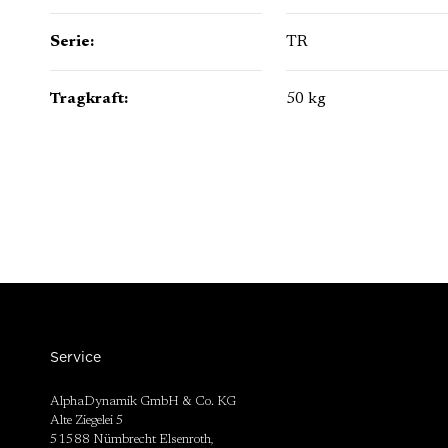
Serie:
TR
Tragkraft:
50 kg
Service
AlphaDynamik GmbH & Co. KG
Alte Ziegelei 5
51588 Nümbrecht Elsenroth,