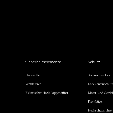
Sicherheitselemente
Schutz
Haltegriffe
Seitenschwellersc
Ventilatoren
Ladekantenschut
Elektrischer Heckklappenöffner
Motor- und Getrie
Frontbügel
Heckschutzrohre