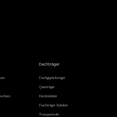
Dachträger
hutz
Dachgepäckträger
z
Querträger
bschutz
Hecktürleiter
Dachträger Zubehör
Transportrohr