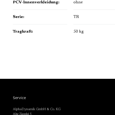
PCV-Innenverkleidung:
ohne
Serie:
TR
Tragkraft:
50 kg
Service
AlphaDynamik GmbH & Co. KG
Alte Ziegelei 5