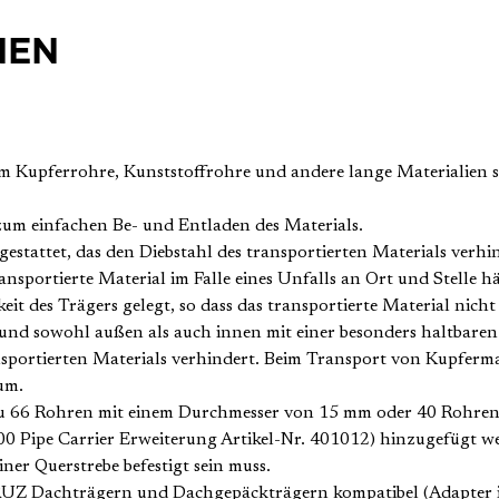
NEN
 um Kupferrohre, Kunststoffrohre und andere lange Materialien
um einfachen Be- und Entladen des Materials.
gestattet, das den Diebstahl des transportierten Materials verhi
ansportierte Material im Falle eines Unfalls an Ort und Stelle h
t des Trägers gelegt, so dass das transportierte Material nich
 und sowohl außen als auch innen mit einer besonders haltbaren 
sportierten Materials verhindert. Beim Transport von Kupferma
um.
 zu 66 Rohren mit einem Durchmesser von 15 mm oder 40 Rohre
 Pipe Carrier Erweiterung Artikel-Nr. 401012) hinzugefügt we
iner Querstrebe befestigt sein muss.
n CRUZ Dachträgern und Dachgepäckträgern kompatibel (Adapte