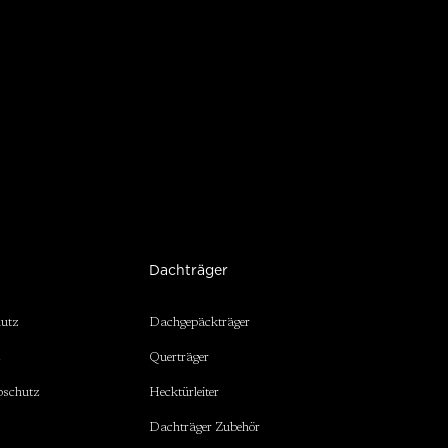
Dachträger
hutz
Dachgepäckträger
z
Querträger
bschutz
Hecktürleiter
Dachträger Zubehör