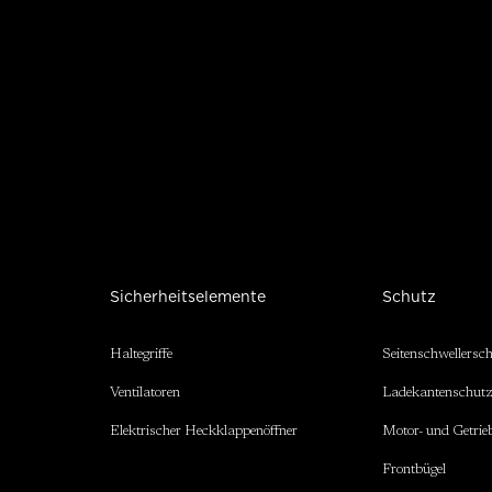
Sicherheitselemente
Schutz
Haltegriffe
Seitenschwellersc
Ventilatoren
Ladekantenschut
Elektrischer Heckklappenöffner
Motor- und Getrie
Frontbügel