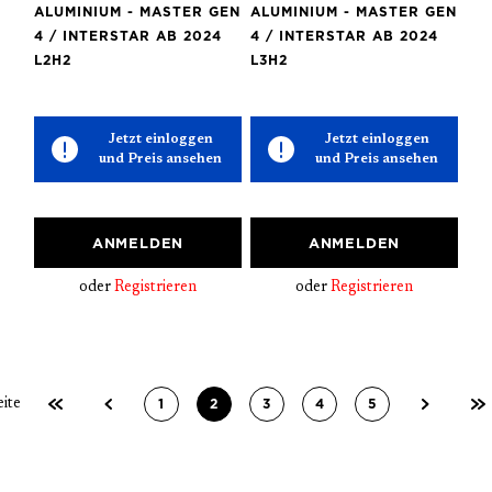
ALUMINIUM - MASTER GEN
ALUMINIUM - MASTER GEN
4 / INTERSTAR AB 2024
4 / INTERSTAR AB 2024
L2H2
L3H2
Jetzt einloggen
Jetzt einloggen
und Preis ansehen
und Preis ansehen
ANMELDEN
ANMELDEN
oder
Registrieren
oder
Registrieren
1
2
3
4
5
eite
Seite
Seite
Seite
Seite
Seite