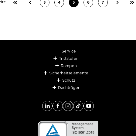
3
4
5
6
7
eite
Seite
Seite
Seite
Seite
Seite
Service
Trittstufen
Rampen
Sicherheitselemente
Schutz
Dachträger